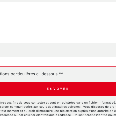
tions particulières ci-dessous **
ENVOYER
 aux fins de vous contacter et sont enregistrées dans un fichier informatisé. E
ront communiquées aux seuls destinataires suivants: . Vous disposez de droits d
à tout moment et du droit d’introduire une réclamation auprès d’une autorité de c
l'adresse ou par courrier électronique à l'adresse . Un justificatif d'identité 