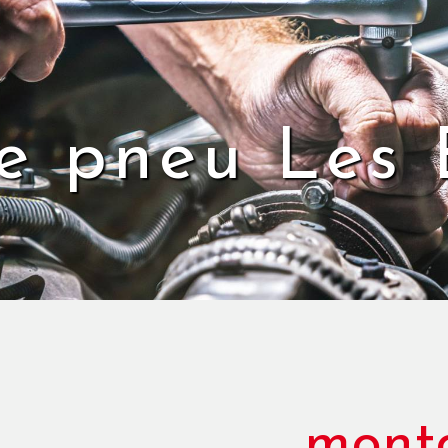
 pneu Les 
mont