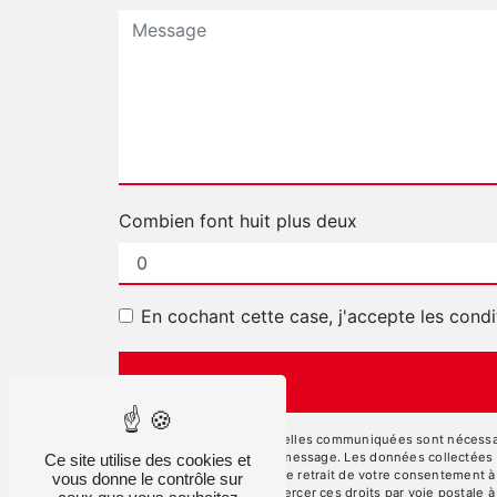
Combien font huit plus deux
En cochant cette case, j'accepte les condi
** Les données personnelles communiquées sont nécessaires
but de répondre à votre message. Les données collectées se
Ce site utilise des cookies et
limitation, d’opposition, de retrait de votre consentement 
vous donne le contrôle sur
mortem. Vous pouvez exercer ces droits par voie postale à 