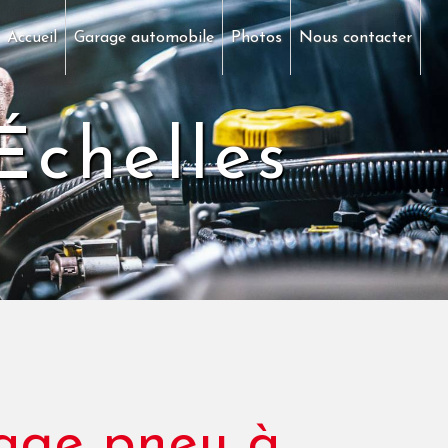
Accueil
Garage automobile
Photos
Nous contacter
Échelles
age pneu à