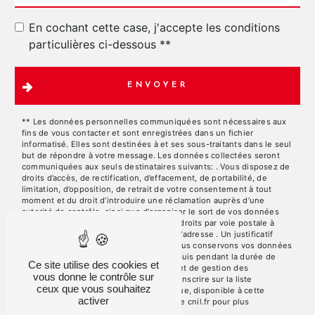
En cochant cette case, j'accepte les conditions
particulières ci-dessous **
ENVOYER
** Les données personnelles communiquées sont nécessaires aux
fins de vous contacter et sont enregistrées dans un fichier
informatisé. Elles sont destinées à et ses sous-traitants dans le seul
but de répondre à votre message. Les données collectées seront
communiquées aux seuls destinataires suivants: . Vous disposez de
droits d’accès, de rectification, d’effacement, de portabilité, de
limitation, d’opposition, de retrait de votre consentement à tout
moment et du droit d’introduire une réclamation auprès d’une
autorité de contrôle, ainsi que d’organiser le sort de vos données
post-mortem. Vous pouvez exercer ces droits par voie postale à
l'adresse ou par courrier électronique à l'adresse . Un justificatif
d'identité pourra vous être demandé. Nous conservons vos données
pendant la période de prise de contact puis pendant la durée de
Ce site utilise des cookies et
prescription légale aux fins probatoires et de gestion des
vous donne le contrôle sur
contentieux. Vous avez le droit de vous inscrire sur la liste
ceux que vous souhaitez
d'opposition au démarchage téléphonique, disponible à cette
activer
adresse:
Bloctel.gouv.fr
. Consultez le site cnil.fr pour plus
d’informations sur vos droits.