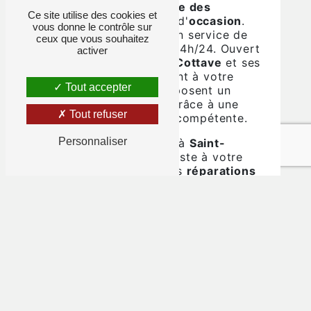
également à la
vente des
Ce site utilise des cookies et
véhicules neufs
et d'
occasion
.
vous donne le contrôle sur
Nous disposons d'un service de
ceux que vous souhaitez
dépannage 7j/7 et 24h/24. Ouvert
activer
en 1987, le
Garage Cottave
et ses
3 professionnels sont à votre
Tout accepter
écoute et vous proposent un
service de qualité grâce à une
Tout refuser
équipe qualifiée et compétente.
Personnaliser
Le
Garage Cottave
à
Saint-
Laurent-du-Pont
reste à votre
disposition pour vos
réparations
automobiles
pour rouler en toute
sécurité.